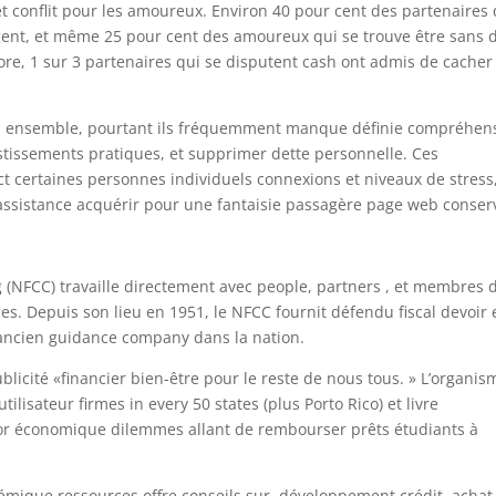
t conflit pour les amoureux. Environ 40 pour cent des partenaires 
rgent, et même 25 pour cent des amoureux qui se trouve être sans 
ore, 1 sur 3 partenaires qui se disputent cash ont admis de cacher
s ensemble, pourtant ils fréquemment manque définie compréhen
estissements pratiques, et supprimer dette personnelle. Ces
 certaines personnes individuels connexions et niveaux de stress,
ssistance acquérir pour une fantaisie passagère page web conser
 (NFCC) travaille directement avec people, partners , et membres d
ces. Depuis son lieu en 1951, le NFCC fournit défendu fiscal devoir 
 ancien guidance company dans la nation.
ublicité «financier bien-être pour le reste de nous tous. » L’organis
ilisateur firmes in every 50 states (plus Porto Rico) et livre
jor économique dilemmes allant de rembourser prêts étudiants à
émique ressources offre conseils sur, développement crédit, achat