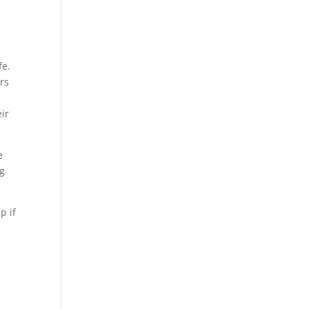
fe.
rs
eir
e
ng
p if