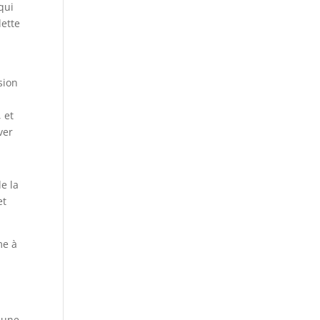
qui
dette
sion
 et
ver
e la
et
me à
 une