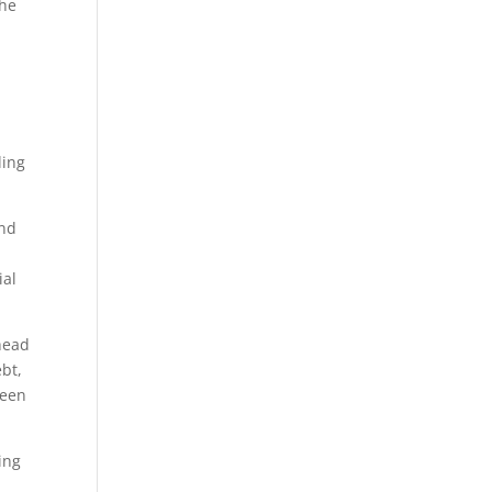
The
ling
and
ial
head
bt,
been
ing