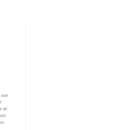
t non
é
te de
puis
us.