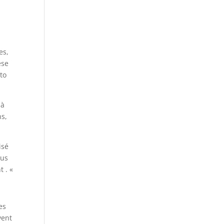
d
es,
ese
 to
 à
ns,
isé
ous
 . «
es
vent