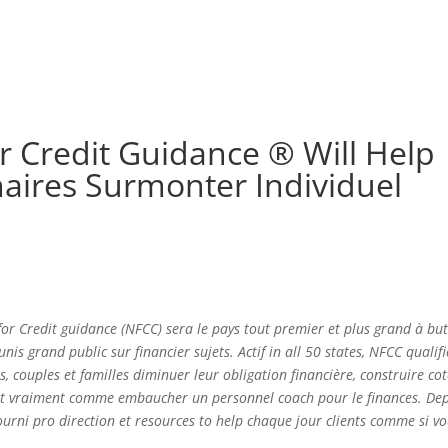
or Credit Guidance ® Will Help
naires Surmonter Individuel
or Credit guidance (NFCC) sera le pays tout premier et plus grand à bu
nis grand public sur financier sujets. Actif in all 50 states, NFCC qualifi
us, couples et familles diminuer leur obligation financière, construire co
C’est vraiment comme embaucher un personnel coach pour le finances. De
ourni pro direction et resources to help chaque jour clients comme si vo