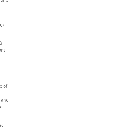
0)
à
ons
e of
a
» and
so
se