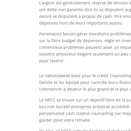
L’argent est généralement réserve de tension e
ont dette non garantie dire ils se disputent a
encore
se disputent à propos de cash. Pire enc
dépenses hors de leurs importants autres.
Partenaires besoin gérer monétaire problème
sur la faire budget de dépenses, règle en inv
contentieux problèmes peuvent avoir un impact
souvent amoureux exigent seulement un peu a
pour l’avenir.
Le nationalwide base pour le crédit Counseling
famille et les équipe pour contrôle leurs finan
commencer à devenir le plus grand et le plus
Le NFCC se trouve sur un objectif faire de la p
but non lucratif entreprise préserve accrédité ut
personnalisé cash control counselling sur ma
garder pour votre retraite.
De plus, le NFCC website propose gratuit acad