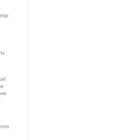
r
velop
rts
ail
he
over
n
terms