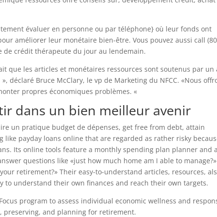
itement évaluer en personne ou par téléphone} où leur fonds ont
ur améliorer leur monétaire bien-être. Vous pouvez aussi call (80
e de crédit thérapeute du jour au lendemain.
it que les articles et monétaires ressources sont soutenus par un 
rs », déclaré Bruce McClary, le vp de Marketing du NFCC. «Nous offr
monter propres économiques problèmes. «
tir dans un bien meilleur avenir
re un pratique budget de dépenses, get free from debt, attain
 like payday loans online that are regarded as rather risky becaus
ans. Its online tools feature a monthly spending plan planner and 
n answer questions like «just how much home am I able to manage?
ur retirement?» Their easy-to-understand articles, resources, al
 to understand their own finances and reach their own targets.
Focus program to assess individual economic wellness and respon
, preserving, and planning for retirement.