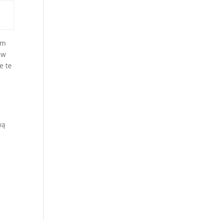
em
 w
e te
wą