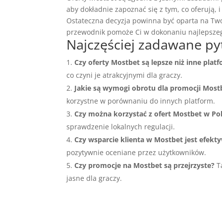
aby dokładnie zapoznać się z tym, co oferują,
Ostateczna decyzja powinna być oparta na Two
przewodnik pomoże Ci w dokonaniu najlepszeg
Najczęściej zadawane py
Czy oferty Mostbet są lepsze niż inne plat
co czyni je atrakcyjnymi dla graczy.
Jakie są wymogi obrotu dla promocji Most
korzystne w porównaniu do innych platform.
Czy można korzystać z ofert Mostbet w Po
sprawdzenie lokalnych regulacji.
Czy wsparcie klienta w Mostbet jest efekt
pozytywnie oceniane przez użytkowników.
Czy promocje na Mostbet są przejrzyste?
Ta
jasne dla graczy.