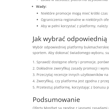
Wady:
Niektóre promocje mogą mieć krótki czas
Ograniczenia regionalne w niektórych ofe
Aby w pełni korzystać z platformy, należ
Jak wybrać odpowiednią
Wybór odpowiedniej platformy bukmacherskiej,
sportem. Aby dokonać świadomego wyboru, sug
Sprawdź dostępne oferty i promocje, porówn
Dokładnie zweryfikuj zasady promocji i wym
Przeczytaj recenzje innych użytkowników na 
Zweryfikuj, czy platforma jest zgodna z pr
Przetestuj platformę, korzystając z bonusu p
Podsumowanie
Oferty Mostbet są zgodne z jasnymi zasadami pr