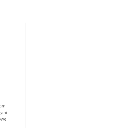
mami
nymi
zowe