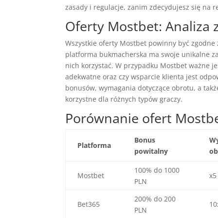
zasady i regulacje, zanim zdecydujesz się na re
Oferty Mostbet: Analiza 
Wszystkie oferty Mostbet powinny być zgodne z
platforma bukmacherska ma swoje unikalne zas
nich korzystać. W przypadku Mostbet ważne jes
adekwatne oraz czy wsparcie klienta jest od
bonusów, wymagania dotyczące obrotu, a takż
korzystne dla różnych typów graczy.
Porównanie ofert Mostbe
Bonus
W
Platforma
powitalny
ob
100% do 1000
Mostbet
x5
PLN
200% do 200
Bet365
10
PLN