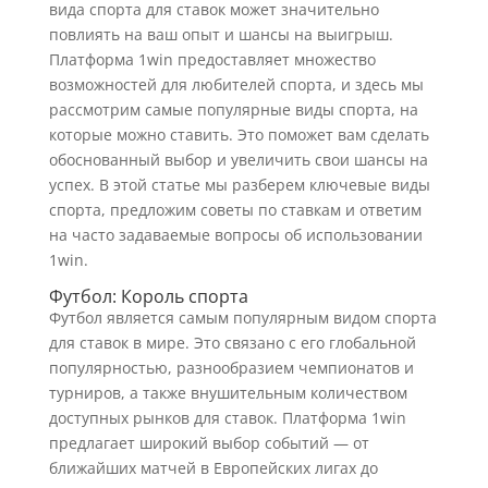
вида спорта для ставок может значительно
повлиять на ваш опыт и шансы на выигрыш.
Платформа 1win предоставляет множество
возможностей для любителей спорта, и здесь мы
рассмотрим самые популярные виды спорта, на
которые можно ставить. Это поможет вам сделать
обоснованный выбор и увеличить свои шансы на
успех. В этой статье мы разберем ключевые виды
спорта, предложим советы по ставкам и ответим
на часто задаваемые вопросы об использовании
1win.
Футбол: Король спорта
Футбол является самым популярным видом спорта
для ставок в мире. Это связано с его глобальной
популярностью, разнообразием чемпионатов и
турниров, а также внушительным количеством
доступных рынков для ставок. Платформа 1win
предлагает широкий выбор событий — от
ближайших матчей в Европейских лигах до