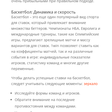
очень прибыльными при правильном подходе.
Баскетбол: Динамика и скорость
Баскетбол – это еще один популярный вид спорта
для ставок, который привлекает внимание
множества беттеров. Чемпионаты НБА, Евролига и
международные турниры, такие как Олимпийские
игры, предлагают зрелищные матчи и массу
вариантов для ставок. 1win позволяет ставить как
на коэффициенты матчей, так и на различные
события в игре: индивидуальные показатели
игроков, статистику команд и многие другие
переменные.
Чтобы делать успешные ставки на баскетбол,
следует учитывать следующие моменты:
зеркало
Исследуйте формы команд и игроков.
Обратите внимание на последние
противостояния между командами.