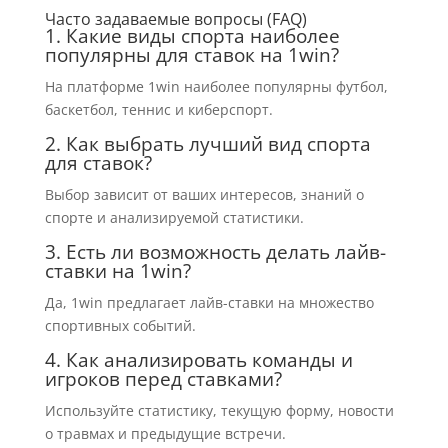
Часто задаваемые вопросы (FAQ)
1. Какие виды спорта наиболее
популярны для ставок на 1win?
На платформе 1win наиболее популярны футбол,
баскетбол, теннис и киберспорт.
2. Как выбрать лучший вид спорта
для ставок?
Выбор зависит от ваших интересов, знаний о
спорте и анализируемой статистики.
3. Есть ли возможность делать лайв-
ставки на 1win?
Да, 1win предлагает лайв-ставки на множество
спортивных событий.
4. Как анализировать команды и
игроков перед ставками?
Используйте статистику, текущую форму, новости
о травмах и предыдущие встречи.