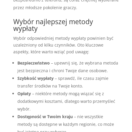
przez młodsze pokolenie graczy.
Wybór najlepszej metody
wypłaty
Wybór odpowiedniej metody wypłaty powinien być
uzależniony od kilku czynników. Oto kluczowe
aspekty, które warto wziąć pod uwagę:
Bezpieczeństwo
– upewnij się, że wybrana metoda
jest bezpieczna i chroni Twoje dane osobowe.
Szybkość wypłaty
– sprawdź, ile czasu zajmie
transfer środków na Twoje konto.
Opłaty
– niektóre metody mogą wiązać się z
dodatkowymi kosztami, dlatego warto przemyśleć
wybór.
Dostępność w Twoim kraju
– nie wszystkie
metody są dostępne w każdym regionie, co może
być istotne przy wyborze.