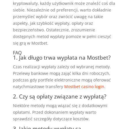
kryptowaluty, każdy użytkownik może znaleźć coś dla
siebie. Niezależnie od preferencji, warto dokładnie
przemyśleć wybór oraz zwrócić uwagę na takie
aspekty, jak szybkość wypłaty, opłaty oraz
bezpieczeństwo. Ostatecznie, zrozumienie
dostępnych metod wypłaty pomoże w pełni cieszyć
się grą w Mostbet.
FAQ
1. Jak długo trwa wypłata na Mostbet?
Czas realizacji wypłaty zależy od wybranej metody.
Przelewy bankowe mogą zająć kilka dni roboczych,
podczas gdy portfele elektroniczne mogą oferować
natychmiastowe transfery
Mostbet casino login
.
2. Czy są opłaty związane z wypłatą?
Niektóre metody mogą wiązać się z dodatkowymi
opłatami. Przed dokonaniem wypłaty warto
sprawdzić szczegóły dotyczące kosztów.
3. Jakie metody wypłaty są